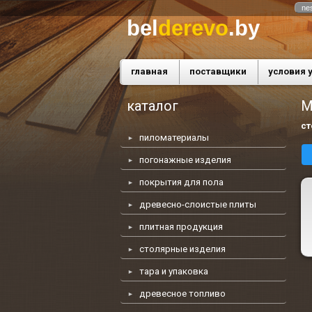
ne
bel
derevo
.by
главная
поставщики
условия 
каталог
М
ст
пиломатериалы
погонажные изделия
покрытия для пола
древесно-слоистые плиты
плитная продукция
столярные изделия
тара и упаковка
древесное топливо