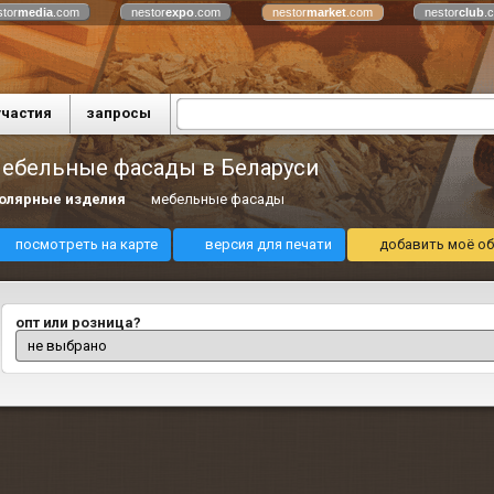
stor
media
.com
nestor
expo
.com
nestor
market
.com
nestor
club
.
участия
запросы
ебельные фасады в Беларуси
олярные изделия
мебельные фасады
посмотреть на карте
версия для печати
добавить моё об
опт или розница?