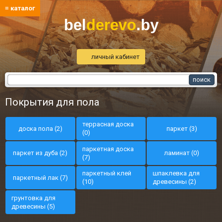
≡ каталог
bel
derevo
.by
личный кабинет
Покрытия для пола
террасная доска
доска пола (2)
паркет (3)
(0)
паркетная доска
паркет из дуба (2)
ламинат (0)
(7)
паркетный клей
шпаклевка для
паркетный лак (7)
(10)
древесины (2)
грунтовка для
древесины (5)