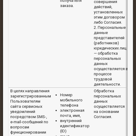
получателя
совершения
заказа.
действий,
установленных
этим договором
либо Согласия.
2. Персональные
данные
представителей
(работников)
юридических лиц
— обработка
персональных
данных
осуществляется в
процессе
трудовой
деятельности.
В целях направления
Обработка
5
Номер
зарегистрированным
персональных
р
мобильного
Пользователям
данных
П
телефона
сайта сервисных
осуществляется
с
электронная
уведомлений
на основании
и
почта, имя,
посредством SMS-,
Согласия.
и
внутренний
e-mail-сообщений по
о
идентификатор
вопросам
(ID)
функционировании