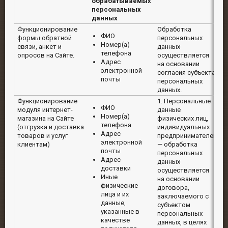
обрабатываемых
персональных
данных
Функционирование
Обработка
5
ФИО
формы обратной
персональных
о
Номер(а)
связи, анкет и
данных
телефона
опросов на Сайте.
осуществляется
Адрес
на основании
электронной
согласия субъекта
почты
персональных
данных.
Функционирование
1. Персональные
5
ФИО
модуля интернет-
данные
о
Номер(а)
магазина на Сайте
физических лиц,
л
телефона
(отгрузка и доставка
индивидуальных
с
Адрес
товаров и услуг
предпринимателей
электронной
клиентам)
— обработка
почты
персональных
Адрес
данных
доставки
осуществляется
Иные
на основании
физические
договора,
лица и их
заключаемого с
данные,
субъектом
указанные в
персональных
качестве
данных, в целях