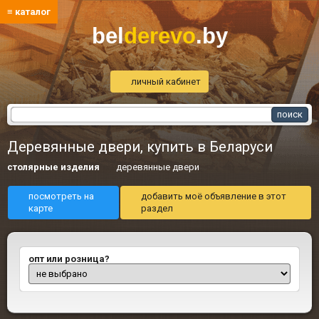
≡ каталог
bel
derevo
.by
личный кабинет
Деревянные двери, купить в Беларуси
столярные изделия
деревянные двери
посмотреть на
добавить моё объявление в этот
карте
раздел
опт или розница?