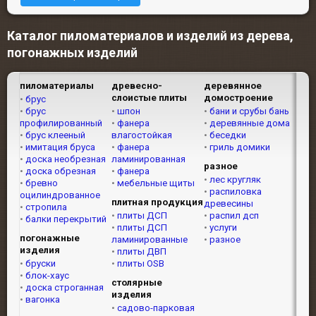
Каталог пиломатериалов и изделий из дерева,
погонажных изделий
пиломатериалы
древесно-
деревянное
слоистые плиты
домостроение
брус
брус
шпон
бани и срубы бань
профилированный
фанера
деревянные дома
брус клееный
влагостойкая
беседки
имитация бруса
фанера
гриль домики
доска необрезная
ламинированная
разное
доска обрезная
фанера
лес кругляк
бревно
мебельные щиты
распиловка
оцилиндрованное
плитная продукция
древесины
стропила
плиты ДСП
распил дсп
балки перекрытий
плиты ДСП
услуги
погонажные
ламинированные
разное
изделия
плиты ДВП
бруски
плиты OSB
блок-хаус
столярные
доска строганная
изделия
вагонка
садово-парковая