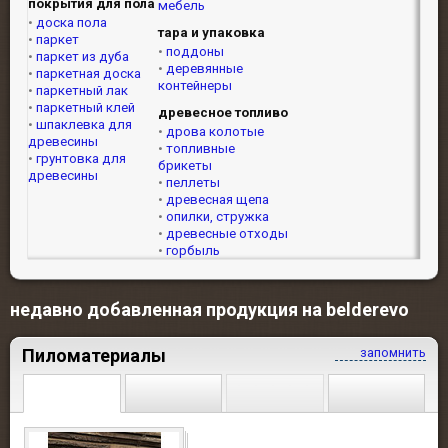
покрытия для пола
мебель
доска пола
тара и упаковка
паркет
поддоны
паркет из дуба
деревянные
паркетная доска
контейнеры
паркетный лак
паркетный клей
древесное топливо
шпаклевка для
дрова колотые
древесины
топливные
грунтовка для
брикеты
древесины
пеллеты
древесная щепа
опилки, стружка
древесные отходы
горбыль
недавно добавленная продукция на belderevo
Пиломатериалы
запомнить