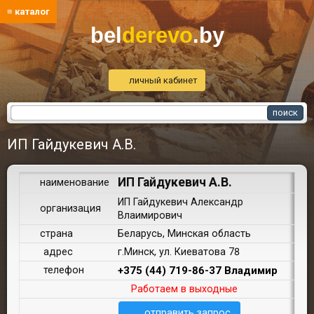
≡ каталог
bel
derevo
.by
личный кабинет
ИП Гайдукевич А.В.
ИП Гайдукевич А.В.
наименование
ИП Гайдукевич Александр
организация
Влаимирович
страна
Беларусь, Минская область
адрес
г.Минск, ул. Киеватова 78
телефон
+375 (44) 719-86-37 Владимир
Работаем в выходные
отправить запрос