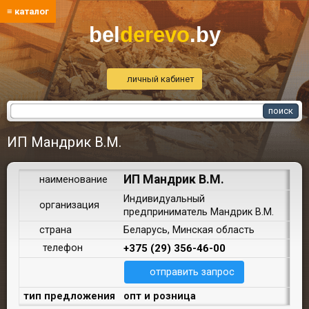
≡ каталог
bel
derevo
.by
личный кабинет
ИП Мандрик В.М.
ИП Мандрик В.М.
наименование
Индивидуальный
организация
предприниматель Мандрик В.М.
страна
Беларусь, Минская область
телефон
+375 (29) 356-46-00
отправить запрос
тип предложения
опт и розница