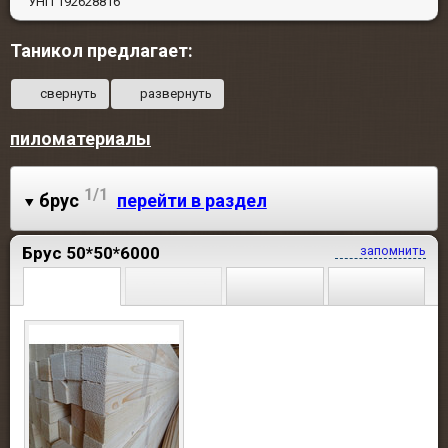
УНП 192628816
Таникол предлагает:
свернуть
развернуть
пиломатериалы
1/1
брус
перейти в раздел
Брус 50*50*6000
запомнить