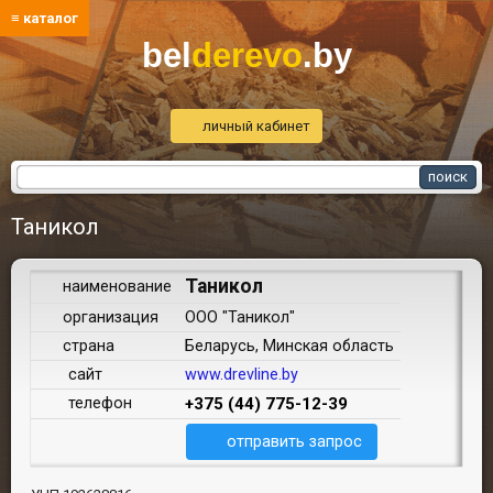
≡ каталог
bel
derevo
.by
личный кабинет
Таникол
Таникол
наименование
организация
ООО "Таникол"
страна
Беларусь, Минская область
сайт
www.drevline.by
телефон
+375 (44) 775-12-39
отправить запрос