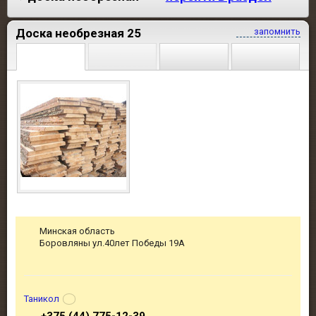
Доска необрезная 25
запомнить
Минская область
Боровляны ул.40лет Победы 19А
Таникол