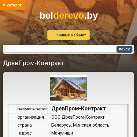
≡ каталог
bel
derevo
.by
личный кабинет
ДревПром-Контракт
ДревПром-Контракт
наименование
организация
ООО ДревПром-Контракт
страна
Беларусь, Минская область
адрес
Мачулищи